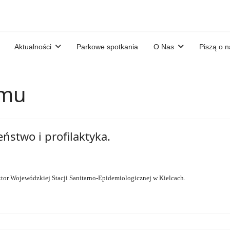
Aktualności
Parkowe spotkania
O Nas
Piszą o n
amu
ństwo i profilaktyka.
ktor Wojewódzkiej Stacji Sanitarno-Epidemiologicznej w Kielcach.